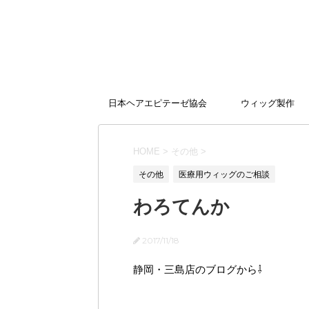
日本ヘアエピテーゼ協会
ウィッグ製作
HOME
>
その他
>
その他
医療用ウィッグのご相談
わろてんか
2017/11/18
静岡・三島店のブログから⇩