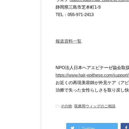
静岡県三島市芝本町1-9
TEL：055-971-2413
報道資料一覧
NPO法人日本ヘアエピテーゼ協会取
https://www.hair-epithese.com/support/l
お近くの再現美容師が外見ケア（アピ
治療で失った女性らしさを取り戻し快
-
その他
,
医療用ウィッグのご相談
Twitter