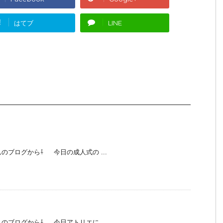
!
はてブ
LINE
のブログから⇩ 今日の成人式の ...
のブログから⇩ 今日アトリエに ...