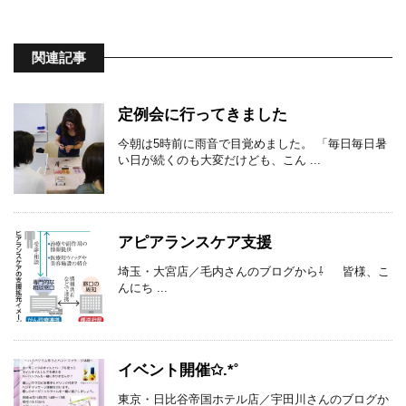
関連記事
定例会に行ってきました
今朝は5時前に雨音で目覚めました。 「毎日毎日暑
い日が続くのも大変だけども、こん ...
アピアランスケア支援
埼玉・大宮店／毛内さんのブログから⇩ 皆様、こ
んにち ...
イベント開催✩.*˚
東京・日比谷帝国ホテル店／宇田川さんのブログか