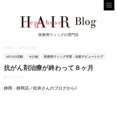
医療用ウィッグの専門店
HOME
>
NPOの活動
>
NPOの活動
その他
医療用ウィッグ卒業：自髪デビューとケア
抗がん剤治療が終わって８ヶ月
2022/09/22
静岡・静岡店／松井さんのブログから⇩