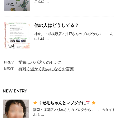
こんに ...
他の人はどうしてる？
神奈川・相模原店／井戸さんのブログから⇩ こん
にちは ...
PREV
愛娘はパパ譲りのセンス
NEXT
有難く温かく励みになるお言葉
NEW ENTRY
くせ毛ちゃんとマブダチに
福岡・福岡店／杉本さんのブログから⇩ このタイト
ルは ...