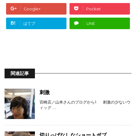
Google+
Pocket
B!
はてブ
LINE
関連記事
刺激
宮崎店／山本さんのブログから⇩ 刺激の少ないウ
ィッグ ...
切りっぱなしなショートボブ